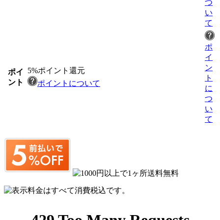
つ
い
て
ポ
イ
ン
5%ポイント還元
ポイ
ト
ント
ポイントについて
に
つ
い
て