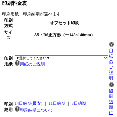
印刷料金表
印刷用紙・印刷納期が選べます。
印刷
オフセット印刷
方式
サイ
A5・B6正方形（〜148×148mm）
ズ
用
紙
印刷
の
用紙
用紙のご説明
ご
説
明
印
刷
納
14日納期(最安)
｜
11日納期
｜
8日納期
印刷
期
納期
印刷納期について
に