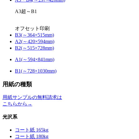
A3超～B1
オフセット印刷
B3(～364×515mm)
A2(～420×594mm)
B2(～515×728mm)
A1(～594×841mm)
B1(～728×1030mm)
用紙の種類
用紙サンプルの無料請求は
こちらから→
光沢系
コート紙 165kg
コート紙 180kg