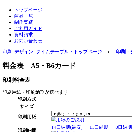
トップページ
商品一覧
制作実績
ご利用ガイド
資料請求
お問い合わせ
印刷+デザイン=タイムテーブル・トップページ
＞
印刷・
料金表 A5・B6カード
印刷料金表
印刷用紙・印刷納期が選べます。
印刷方式
サイズ
印刷用紙
用紙のご説明
14日納期(最安)
｜
11日納期
｜
8日納期
印刷納期