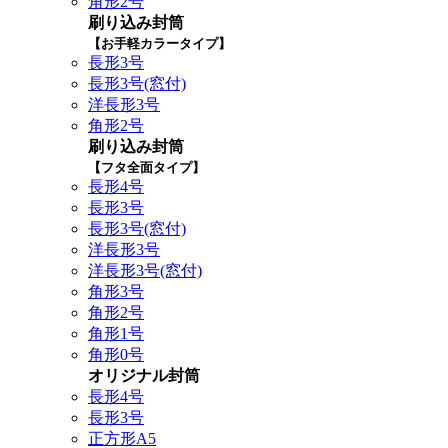
角形2号
刷り込み封筒
【お手軽カラータイプ】
長形3号
長形3号(窓付)
洋長形3号
角形2号
刷り込み封筒
【フタ全面タイプ】
長形4号
長形3号
長形3号(窓付)
洋長形3号
洋長形3号(窓付)
角形3号
角形2号
角形1号
角形0号
オリジナル封筒
長形4号
長形3号
正方形A5