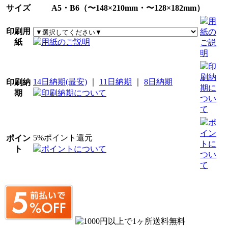
サイズ
A5・B6（〜148×210mm・〜128×182mm）
用
印刷用
紙の
紙
用紙のご説明
ご説
明
印
刷納
14日納期(最安)
｜
11日納期
｜
8日納期
印刷納
期に
期
印刷納期について
つい
て
ポ
イン
5%ポイント還元
ポイン
トに
ト
ポイントについて
つい
て