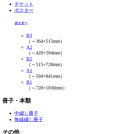
チケット
ポスター
ポスター
B3
（～364×515mm）
A2
（～420×594mm）
B2
（～515×728mm）
A1
（～594×841mm）
B1
（～728×1030mm）
冊子・本類
中綴じ冊子
無線綴じ冊子
その他