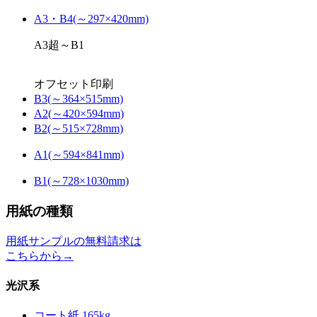
A3・B4(～297×420mm)
A3超～B1
オフセット印刷
B3(～364×515mm)
A2(～420×594mm)
B2(～515×728mm)
A1(～594×841mm)
B1(～728×1030mm)
用紙の種類
用紙サンプルの無料請求は
こちらから→
光沢系
コート紙 165kg