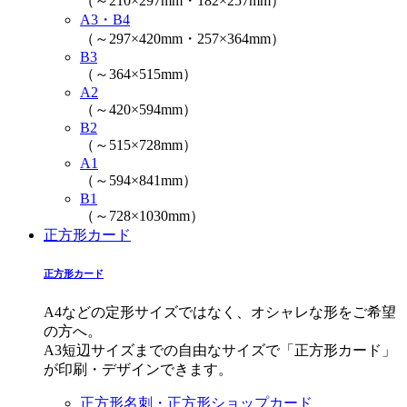
（～210×297mm・182×257mm）
A3・B4
（～297×420mm・257×364mm）
B3
（～364×515mm）
A2
（～420×594mm）
B2
（～515×728mm）
A1
（～594×841mm）
B1
（～728×1030mm）
正方形カード
正方形カード
A4などの定形サイズではなく、オシャレな形をご希望
の方へ。
A3短辺サイズまでの自由なサイズで「正方形カード」
が印刷・デザインできます。
正方形名刺・正方形ショップカード