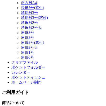
正方形A4
長形3号(窓付)
洋長形3号
洋長形3号(窓付)
洋角形2号
洋角形2号大
角形3号
角形2号
角形2号(窓付)
角形2号大
角形1号
角形0号
クリアファイル
ポケットフォルダー
カレンダー
ポケットティッシュ
ホームページ制作
ご利用ガイド
商品について