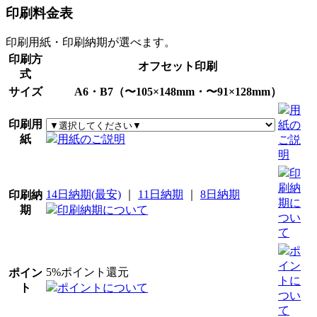
印刷料金表
印刷用紙・印刷納期が選べます。
印刷方
オフセット印刷
式
サイズ
A6・B7（〜105×148mm・〜91×128mm）
用
印刷用
紙の
紙
用紙のご説明
ご説
明
印
刷納
14日納期(最安)
｜
11日納期
｜
8日納期
印刷納
期に
期
印刷納期について
つい
て
ポ
イン
5%ポイント還元
ポイン
トに
ト
ポイントについて
つい
て