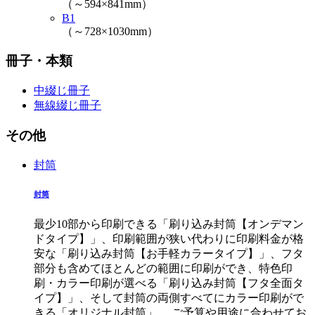
（～594×841mm）
B1
（～728×1030mm）
冊子・本類
中綴じ冊子
無線綴じ冊子
その他
封筒
封筒
最少10部から印刷できる「刷り込み封筒【オンデマン
ドタイプ】」、印刷範囲が狭い代わりに印刷料金が格
安な「刷り込み封筒【お手軽カラータイプ】」、フタ
部分も含めてほとんどの範囲に印刷ができ、特色印
刷・カラー印刷が選べる「刷り込み封筒【フタ全面タ
イプ】」、そして封筒の両側すべてにカラー印刷がで
きる「オリジナル封筒」。 ご予算や用途に合わせてお