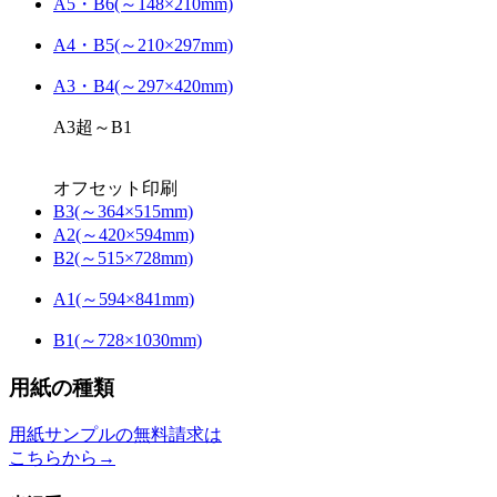
A5・B6(～148×210mm)
A4・B5(～210×297mm)
A3・B4(～297×420mm)
A3超～B1
オフセット印刷
B3(～364×515mm)
A2(～420×594mm)
B2(～515×728mm)
A1(～594×841mm)
B1(～728×1030mm)
用紙の種類
用紙サンプルの無料請求は
こちらから→