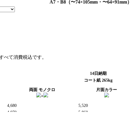
A7・B8（〜74×105mm・〜64×91mm）