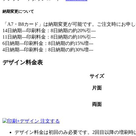
納期変更について
「A7・B8カード」は納期変更が可能です。ご注文時にお申
14日納期---印刷料金：8日納期の
約20%引
---
11日納期---印刷料金：8日納期の
約10%引
---
6日納期---印刷料金：8日納期の約15%増---
4日納期---印刷料金：8日納期の約30%増---
デザイン料金表
サイズ
片面
両面
デザイン料金は初回のみ必要です。2回目以降の増刷時