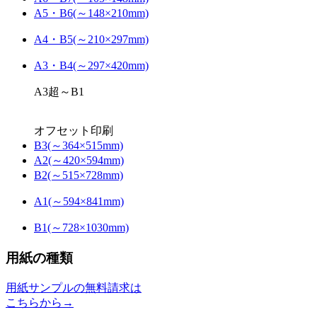
A5・B6(～148×210mm)
A4・B5(～210×297mm)
A3・B4(～297×420mm)
A3超～B1
オフセット印刷
B3(～364×515mm)
A2(～420×594mm)
B2(～515×728mm)
A1(～594×841mm)
B1(～728×1030mm)
用紙の種類
用紙サンプルの無料請求は
こちらから→